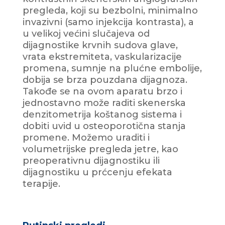
pregleda, koji su bezbolni, minimalno
invazivni (samo injekcija kontrasta), a
u velikoj većini slučajeva od
dijagnostike krvnih sudova glave,
vrata ekstremiteta, vaskularizacije
promena, sumnje na plućne embolije,
dobija se brza pouzdana dijagnoza.
Takođe se na ovom aparatu brzo i
jednostavno može raditi skenerska
denzitometrija koštanog sistema i
dobiti uvid u osteoporotična stanja
promene. Možemo uraditi i
volumetrijske pregleda jetre, kao
preoperativnu dijagnostiku ili
dijagnostiku u prćcenju efekata
terapije.