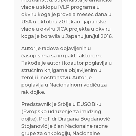
vlade u sklopu IVLP programa u
okviru koga je provela mesec dana u
USA u oktobru 2011, kao i japanske
vlade u okviru JICA projekta u okviru
koga je boravila u Japanu jun/jul 2016.
Autor je radova objavljenih u
časopisima sa impakt faktorom.
Takođe je autor i koautor poglavlja u
stručnim knjigama objavljenim u
zemlji i inostranstvu. Autor je
poglavlja u Nacionalnom vodiču za
rak dojke.
Predstavnik je Srbije u EUSOBI-u
(Evropsko udruženje za imidžing
dojke). Prof. dr Dragana Bogdanović
Stojanović je član Nacionalne radne
grupe za onkologiju, Nacionalne