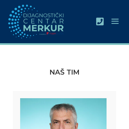

NAŠ TIM