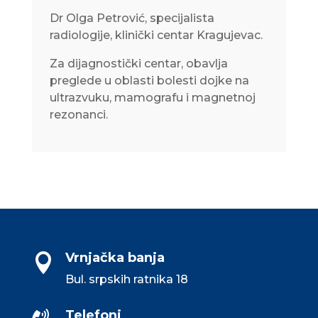
Dr Olga Petrović, specijalista
radiologije, klinički centar Kragujevac.
Za dijagnostički centar, obavlja
preglede u oblasti bolesti dojke na
ultrazvuku, mamografu i magnetnoj
rezonanci.
Vrnjačka banja

Bul. srpskih ratnika 18
Telefoni